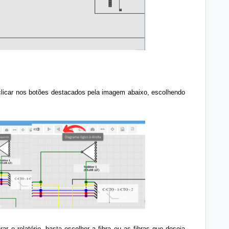
clicar nos botões destacados pela imagem abaixo, escolhendo
ar o relatório, basta escolher a fibra ou as fibras que deseja